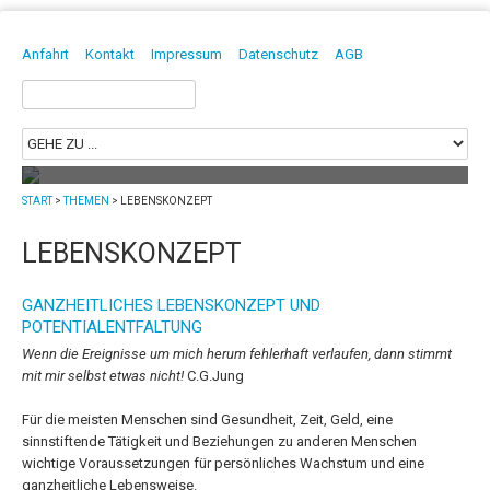
DAVID BORGMANN
HEILPRAKTIKER | PHYSIOTHERAPEUT | OSTEOPATH
Anfahrt
Kontakt
Impressum
Datenschutz
AGB
Suchen
nach:
START
>
THEMEN
>
LEBENSKONZEPT
Mit Osteopathie in Dresden die
Selbstheilungskräfte stärken!
LEBENSKONZEPT
Die Osteopathie ist eine sanfte Heilmethode
und stellt die selbstregulierenden Kräfte des Menschen...
mehr
GANZHEITLICHES LEBENSKONZEPT UND
POTENTIALENTFALTUNG
Wenn die Ereignisse um mich herum fehlerhaft verlaufen, dann stimmt
mit mir selbst etwas nicht!
C.G.Jung
Für die meisten Menschen sind Gesundheit, Zeit, Geld, eine
sinnstiftende Tätigkeit und Beziehungen zu anderen Menschen
wichtige Voraussetzungen für persönliches Wachstum und eine
ganzheitliche Lebensweise.