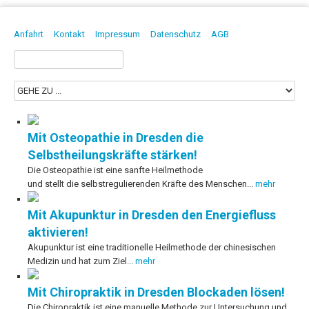
DAVID BORGMANN
HEILPRAKTIKER | PHYSIOTHERAPEUT | OSTEOPATH
Anfahrt
Kontakt
Impressum
Datenschutz
AGB
Suchen
nach:
Mit Osteopathie in Dresden die
Selbstheilungskräfte stärken!
Die Osteopathie ist eine sanfte Heilmethode
und stellt die selbstregulierenden Kräfte des Menschen...
mehr
Mit Akupunktur in Dresden den Energiefluss
aktivieren!
Akupunktur ist eine traditionelle Heilmethode der chinesischen
Medizin und hat zum Ziel...
mehr
Mit Chiropraktik in Dresden Blockaden lösen!
Die Chiropraktik ist eine manuelle Methode zur Untersuchung und