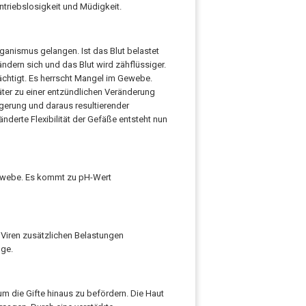
ntriebslosigkeit und Müdigkeit.
anismus gelangen. Ist das Blut belastet
rändern sich und das Blut wird zähflüssiger.
ächtigt. Es herrscht Mangel im Gewebe.
ter zu einer entzündlichen Veränderung
gerung und daraus resultierender
derte Flexibilität der Gefäße entsteht nun
gewebe. Es kommt zu pH-Wert
iren zusätzlichen Belastungen
lge.
m die Gifte hinaus zu befördern. Die Haut