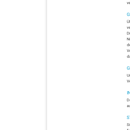
v
G
Ü
v
D
N
d
V
d
G
U
V
I
D
a
S
S