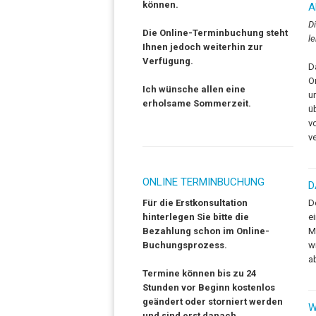
können.
A
D
Die Online-Terminbuchung steht
le
Ihnen jedoch weiterhin zur
Verfügung.
D
O
Ich wünsche allen eine
u
erholsame Sommerzeit.
ü
v
v
ONLINE TERMINBUCHUNG
D
F
ür die Erstkonsultation
D
hinterlegen Sie bitte die
e
Bezahlung schon im Online-
M
Buchungsprozess.
w
a
Termine können bis zu 24
Stunden vor Beginn kostenlos
geändert oder storniert werden
W
und sind erst danach