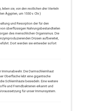
leben sie, von den restlichen drei Vierteln
ten Ägypten, um 1550 v. Chr.)
paltung und Resorption der für den
s von überflüssigen Nahrungsbestandteilen
sorgan des menschlichen Organismus. Die
nzymproduzierenden Drüsen aufbereitet,
führt. Dort werden sie entweder sofort
der Immunabwehr. Die Darmschleimhaut
er Oberfläche lebt eine gigantische
die Schleimhäute besiedeln. Eine weitere
toffe und Fremdbakterien erkannt und
e Voraussetzung für unser Immunsystem.