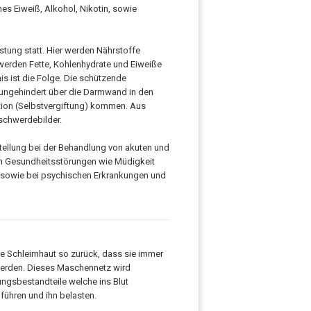
hes Eiweiß, Alkohol, Nikotin, sowie
stung statt. Hier werden Nährstoffe
 werden Fette, Kohlenhydrate und Eiweiße
s ist die Folge. Die schützende
 ungehindert über die Darmwand in den
tion (Selbstvergiftung) kommen. Aus
eschwerdebilder.
tellung bei der Behandlung von akuten und
en Gesundheitsstörungen wie Müdigkeit
en, sowie bei psychischen Erkrankungen und
ie Schleimhaut so zurück, dass sie immer
werden. Dieses Maschennetz wird
ngsbestandteile welche ins Blut
hren und ihn belasten.