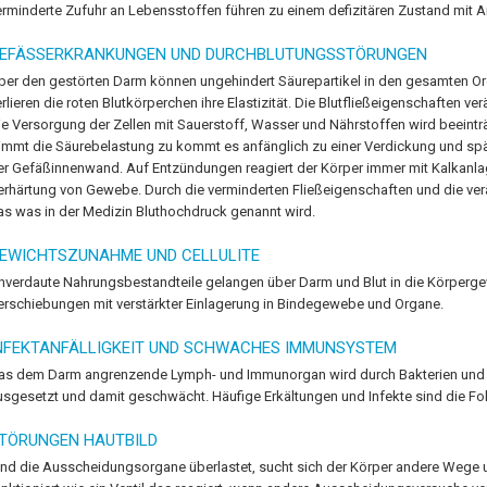
erminderte Zufuhr an Lebensstoffen führen zu einem defizitären Zustand mit A
EFÄSSERKRANKUNGEN UND DURCHBLUTUNGSSTÖRUNGEN
ber den gestörten Darm können ungehindert Säurepartikel in den gesamten Org
erlieren die roten Blutkörperchen ihre Elastizität. Die Blutfließeigenschaften ve
ie Versorgung der Zellen mit Sauerstoff, Wasser und Nährstoffen wird beeintr
immt die Säurebelastung zu kommt es anfänglich zu einer Verdickung und spä
er Gefäßinnenwand. Auf Entzündungen reagiert der Körper immer mit Kalkanla
erhärtung von Gewebe. Durch die verminderten Fließeigenschaften und die verän
as was in der Medizin Bluthochdruck genannt wird.
EWICHTSZUNAHME UND CELLULITE
nverdaute Nahrungsbestandteile gelangen über Darm und Blut in die Körper
erschiebungen mit verstärkter Einlagerung in Bindegewebe und Organe.
NFEKTANFÄLLIGKEIT UND SCHWACHES IMMUNSYSTEM
as dem Darm angrenzende Lymph- und Immunorgan wird durch Bakterien und V
usgesetzt und damit geschwächt. Häufige Erkältungen und Infekte sind die Fo
TÖRUNGEN HAUTBILD
ind die Ausscheidungsorgane überlastet, sucht sich der Körper andere Wege u