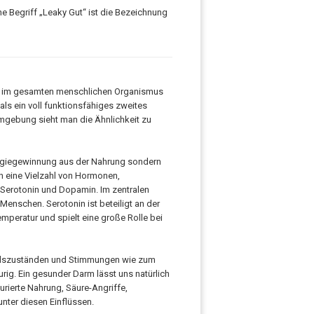
he Begriff „Leaky Gut“ ist die Bezeichnung
en im gesamten menschlichen Organismus
s ein voll funktionsfähiges zweites
rmgebung sieht man die Ähnlichkeit zu
nergiegewinnung aus der Nahrung sondern
n eine Vielzahl von Hormonen,
 Serotonin und Dopamin. Im zentralen
enschen. Serotonin ist beteiligt an der
eratur und spielt eine große Rolle bei
ühlszuständen und Stimmungen wie zum
aurig. Ein gesunder Darm lässt uns natürlich
urierte Nahrung, Säure-Angriffe,
nter diesen Einflüssen.