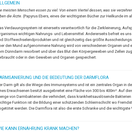
LLGEMEIN
ie meisten Menschen essen zu viel. Von einem Viertel dessen, was sie verzehren, 
ben die Ärzte.
(Papyrus Ebers, eines der wichtigsten Bücher zur Heilkunde im al
as Verdauungssystem ist einerseits verantwortlich für die Zerkleinerung, Aufs
rganismus wichtigen Nahrungs- und Lebensmittel. Andererseits befreit es un
nd Stoffwechselendprodukten und ist gleichzeitig das größte Ausscheidung
ber den Mund aufgenommene Nahrung wird von verschiedenen Organen und e
om Dünndarm resorbiert und über das Blut den Körpergeweben und Zellen zuge
erbraucht oder in den Geweben und Organen gespeichert.
ARMSANIERUNG UND DIE BEDEUTUNG DER DARMFLORA
er Darm gilt als die Wiege des Immunsystems und ist ein zentrales Organ in 
ines Erwachsenen besitzt ausgebreitet eine Fläche von 300 bis 400m². Auf dies
enge von Darmbakterien die verhindert, dass krankheitsauslösende Bakterien 
ichtige Funktion ist die Bildung einer schützenden Schleimschicht wo Fremds
bgetötet werden. Die Darmflora ist also die erste Schranke und die wichtigst
IE KANN ERNÄHRUNG KRANK MACHEN?