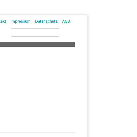
chinesischen M
takt
Impressum
Datenschutz
AGB
Suchen
nach: