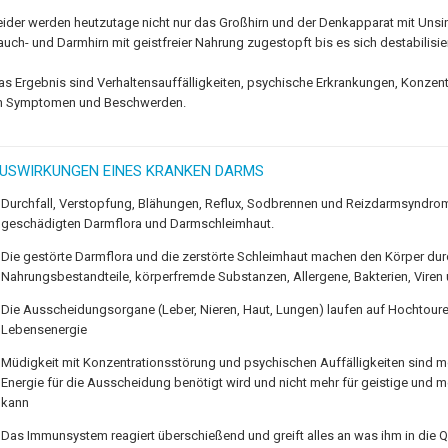
eider werden heutzutage nicht nur das Großhirn und der Denkapparat mit Unsi
auch- und Darmhirn mit geistfreier Nahrung zugestopft bis es sich destabilisier
as Ergebnis sind Verhaltensauffälligkeiten, psychische Erkrankungen, Konzent
n Symptomen und Beschwerden.
USWIRKUNGEN EINES KRANKEN DARMS
Durchfall, Verstopfung, Blähungen, Reflux, Sodbrennen und Reizdarmsyndrom
geschädigten Darmflora und Darmschleimhaut.
Die gestörte Darmflora und die zerstörte Schleimhaut machen den Körper dur
Nahrungsbestandteile, körperfremde Substanzen, Allergene, Bakterien, Viren 
Die Ausscheidungsorgane (Leber, Nieren, Haut, Lungen) laufen auf Hochtour
Lebensenergie
Müdigkeit mit Konzentrationsstörung und psychischen Auffälligkeiten sind m
Energie für die Ausscheidung benötigt wird und nicht mehr für geistige und m
kann
Das Immunsystem reagiert überschießend und greift alles an was ihm in die 