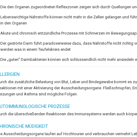
Die den Organen zugeordneten Reflexzonen zeigen sich durch Quellungen u
Lebenswichtige Nährstoffe können nicht mehr in die Zellen gelangen und fü
in den Organen
Akute und chronisch entzündliche Prozesse mit Schmerzen im Bewegungsap
Der gestörte Darm führt paradoxerweise dazu, dass Nährstoffe nicht richtig
werden was in einem Teufelskreis endet
Die „guten“ Darmbakterien können sich schlussendlich nicht mehr ansiedeln w
LLERGIEN
urch die zusätzliche Belastung von Blut, Leber und Bindegewebe kommt es 
eaktionen mit einer Aktivierung der Ausscheidungsorgane. Fließschnupfen, E
eizungen und Asthma sind mögliche Folgen.
UTOIMMUNOLOGISCHE PROZESSE
urch die überschießenden Reaktionen des Immunsystems werden auch körpe
HRONISCHE MÜDIGKEIT
ie Ausscheidungsorgane laufen auf Hochtouren und verbrauchen vermehrt Leb