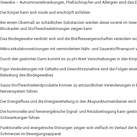
Gewebe – Autoimmunerkrankungen, Fließschnupfen und Allergien sind das E
Der Körper kann sich müde und erschöpft anfühlen
Bei einem Übermaß an schädlichen Substanzen werden diese vorerst im Gew
Blockaden und Stoffwechselstörungen zeigen kann
Das Bindegewebe verdickt sich und die Blutfliesseigenschaften verändern si
Mikrozirkulationsstörungen mit vermindertem Nähr- und Sauerstofftransport v
Durch den gestörten Darm kommt es zu pH-Wert-Verschiebungen in den Kö
Figur-Veränderungen mit Cellulite und Gewichtszunahme sind die Folgen eine
Belastung des Bindegewebes
Saure Stoffwechselendprodukte können zu entzündlichen Veränderungen in 
Nervensystem führen
Der Energiefluss und die Energieverteilung in den Akupunkturmeridianen wird 
Die hormonelle und feinenergetische Signal- und Reizübertragung kann gest
Schwankungen führen
Funktionelle und energetische Störungen zeigen sich vielfach im Verlauf der 
Schmerzen im Bewegungsapparat