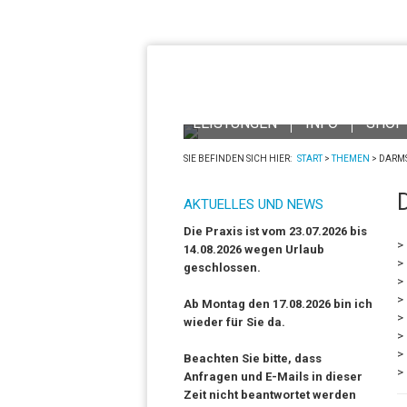
Untersuchung und Beh
DAVID BORGMA
HEILPRAKTIKER | PHYSIOTHERAPEUT | OS
LEISTUNGEN
INFO
SHOP
SIE BEFINDEN SICH HIER:
START
>
THEMEN
>
DARM
AKTUELLES UND NEWS
Die Praxis ist vom 23.07.2026 bis
14.08.2026 wegen Urlaub
geschlossen.
Ab Montag den 17.08.2026 bin ich
wieder für Sie da.
Beachten Sie bitte, dass
Anfragen und E-Mails in dieser
Zeit nicht beantwortet werden