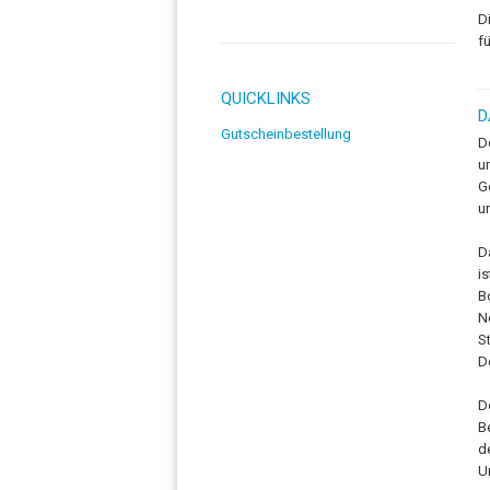
D
f
QUICKLINKS
D
Gutscheinbestellung
D
u
G
u
D
i
B
N
S
D
D
B
d
U