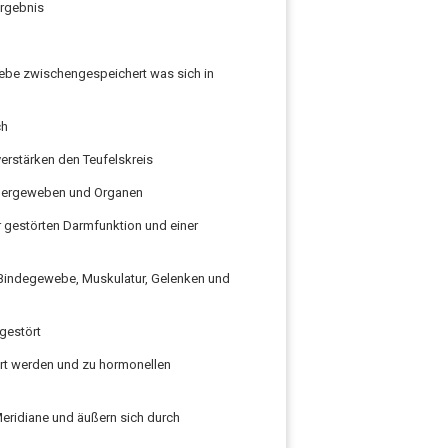
rgebnis
ebe zwischengespeichert was sich in
ch
erstärken den Teufelskreis
rpergeweben und Organen
r gestörten Darmfunktion und einer
Bindegewebe, Muskulatur, Gelenken und
gestört
ört werden und zu hormonellen
Meridiane und äußern sich durch