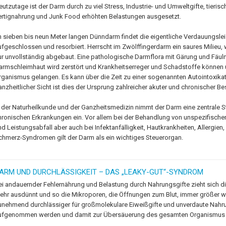
eutzutage ist der Darm durch zu viel Stress, Industrie- und Umweltgifte, tierisc
ertignahrung und Junk Food erhöhten Belastungen ausgesetzt.
m sieben bis neun Meter langen Dünndarm findet die eigentliche Verdauungslei
ufgeschlossen und resorbiert. Herrscht im Zwölffingerdarm ein saures Milieu,
ur unvollständig abgebaut. Eine pathologische Darmflora mit Gärung und Fäulni
armschleimhaut wird zerstört und Krankheitserreger und Schadstoffe können
rganismus gelangen. Es kann über die Zeit zu einer sogenannten Autointoxika
anzheitlicher Sicht ist dies der Ursprung zahlreicher akuter und chronischer B
n der Naturheilkunde und der Ganzheitsmedizin nimmt der Darm eine zentrale S
hronischen Erkrankungen ein. Vor allem bei der Behandlung von unspezifisch
nd Leistungsabfall aber auch bei Infektanfälligkeit, Hautkrankheiten, Allergi
chmerz-Syndromen gilt der Darm als ein wichtiges Steuerorgan.
ARM UND DURCHLÄSSIGKEIT – DAS „LEAKY-GUT“-SYNDROM
ei andauernder Fehlernährung und Belastung durch Nahrungsgifte zieht sich d
ehr ausdünnt und so die Mikroporen, die Öffnungen zum Blut, immer größer 
unehmend durchlässiger für großmolekulare Eiweißgifte und unverdaute Nahru
ufgenommen werden und damit zur Übersäuerung des gesamten Organismus fü