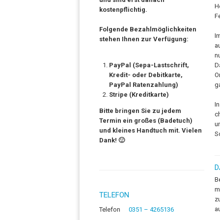
H
kostenpflichtig.
F
Folgende Bezahlmöglichkeiten
I
stehen Ihnen zur Verfügung:
a
n
PayPal (Sepa-Lastschrift,
D
Kredit- oder Debitkarte,
O
PayPal Ratenzahlung)
g
Stripe (Kreditkarte)
I
Bitte bringen Sie zu jedem
c
Termin ein großes (Badetuch)
u
und kleines Handtuch mit. Vielen
S
Dank! 🙂
D
B
m
TELEFON
z
a
Telefon
0351 – 4265136