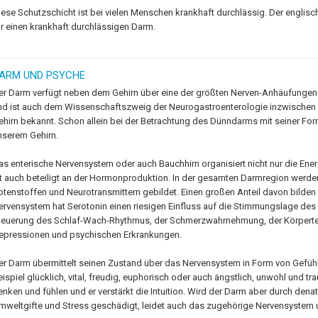
iese Schutzschicht ist bei vielen Menschen krankhaft durchlässig. Der englisc
ür einen krankhaft durchlässigen Darm.
ARM UND PSYCHE
er Darm verfügt neben dem Gehirn über eine der größten Nerven-Anhäufung
nd ist auch dem Wissenschaftszweig der Neurogastroenterologie inzwischen al
ehirn bekannt. Schon allein bei der Betrachtung des Dünndarms mit seiner Fo
nserem Gehirn.
as enterische Nervensystem oder auch Bauchhirn organisiert nicht nur die E
st auch beteiligt an der Hormonproduktion. In der gesamten Darmregion werde
otenstoffen und Neurotransmittern gebildet. Einen großen Anteil davon bilden
ervensystem hat Serotonin einen riesigen Einfluss auf die Stimmungslage des M
teuerung des Schlaf-Wach-Rhythmus, der Schmerzwahrnehmung, der Körpertemp
epressionen und psychischen Erkrankungen.
er Darm übermittelt seinen Zustand über das Nervensystem in Form von Gef
eispiel glücklich, vital, freudig, euphorisch oder auch ängstlich, unwohl und tr
enken und fühlen und er verstärkt die Intuition. Wird der Darm aber durch denat
mweltgifte und Stress geschädigt, leidet auch das zugehörige Nervensystem u