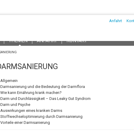
andlung...
mehr
Anfahrt
Kon
NN
TEOPATH
THEMEN
ANFAHRT
KONTAKT
SANIERUNG
DARMSANIERUNG
Allgemein
Darmsanierung und die Bedeutung der Darmflora
Wie kann Ernährung krank machen?
Darm und Durchlässigkeit – Das Leaky Gut Syndrom
Darm und Psyche
Auswirkungen eines kranken Darms
Stoffwechseloptimierung durch Darmsanierung
Vorteile einer Darmsanierung