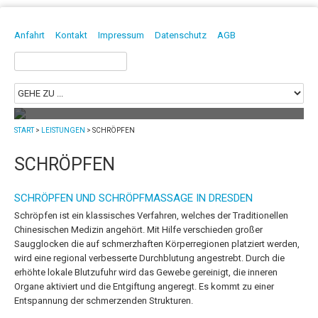
DAVID BORGMANN
HEILPRAKTIKER | PHYSIOTHERAPEUT | OSTEOPATH
Anfahrt
Kontakt
Impressum
Datenschutz
AGB
Suchen
nach:
START
>
LEISTUNGEN
>
SCHRÖPFEN
Mit Chiropraktik in Dresden Blockaden
lösen!
SCHRÖPFEN
Die Chiropraktik ist eine manuelle Methode zur Untersuchung
und Behandlung...
mehr
SCHRÖPFEN UND SCHRÖPFMASSAGE IN DRESDEN
Schröpfen ist ein klassisches Verfahren, welches der Traditionellen
Chinesischen Medizin angehört. Mit Hilfe verschieden großer
Saugglocken die auf schmerzhaften Körperregionen platziert werden,
wird eine regional verbesserte Durchblutung angestrebt. Durch die
erhöhte lokale Blutzufuhr wird das Gewebe gereinigt, die inneren
Organe aktiviert und die Entgiftung angeregt. Es kommt zu einer
Entspannung der schmerzenden Strukturen.