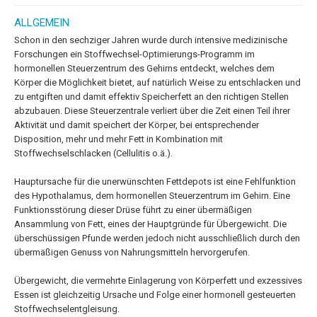
ALLGEMEIN
Schon in den sechziger Jahren wurde durch intensive medizinische
Forschungen ein Stoffwechsel-Optimierungs-Programm im
hormonellen Steuerzentrum des Gehirns entdeckt, welches dem
Körper die Möglichkeit bietet, auf natürlich Weise zu entschlacken und
zu entgiften und damit effektiv Speicherfett an den richtigen Stellen
abzubauen. Diese Steuerzentrale verliert über die Zeit einen Teil ihrer
Aktivität und damit speichert der Körper, bei entsprechender
Disposition, mehr und mehr Fett in Kombination mit
Stoffwechselschlacken (Cellulitis o.ä.).
Hauptursache für die unerwünschten Fettdepots ist eine Fehlfunktion
des Hypothalamus, dem hormonellen Steuerzentrum im Gehirn. Eine
Funktionsstörung dieser Drüse führt zu einer übermäßigen
Ansammlung von Fett, eines der Hauptgründe für Übergewicht. Die
überschüssigen Pfunde werden jedoch nicht ausschließlich durch den
übermäßigen Genuss von Nahrungsmitteln hervorgerufen.
Übergewicht, die vermehrte Einlagerung von Körperfett und exzessives
Essen ist gleichzeitig Ursache und Folge einer hormonell gesteuerten
Stoffwechselentgleisung.