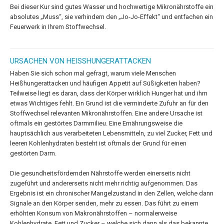
Bei dieser Kur sind gutes Wasser und hochwertige Mikronährstoffe ein
absolutes „Muss“, sie verhindern den „Jo-Jo-Effekt“ und entfachen ein
Feuerwerk in Ihrem Stoffwechsel.
URSACHEN VON HEISSHUNGERATTACKEN
Haben Sie sich schon mal gefragt, warum viele Menschen
Heißhungerattacken und häufigen Appetit auf Süßigkeiten haben?
Teilweise liegt es daran, dass der Körper wirklich Hunger hat und ihm
etwas Wichtiges fehlt. Ein Grund ist die verminderte Zufuhr an für den
Stoffwechsel relevanten Mikronährstoffen. Eine andere Ursache ist
oftmals ein gestörtes Darmmilieu. Eine Ernährungsweise die
hauptsächlich aus verarbeiteten Lebensmitteln, zu viel Zucker, Fett und
leeren Kohlenhydraten besteht ist oftmals der Grund für einen
gestörten Darm.
Die gesundheitsfördernden Nährstoffe werden einerseits nicht
zugeführt und andererseits nicht mehr richtig aufgenommen. Das
Ergebnis ist ein chronischer Mangelzustand in den Zellen, welche dann
Signale an den Körper senden, mehr zu essen. Das führt zu einem
erhöhten Konsum von Makronährstoffen – normalerweise
Kohlenhydrate, Fett und Zucker – welche sich dann als das bekannte