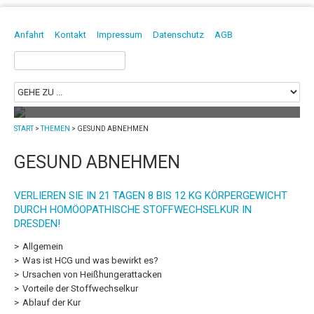
DAVID BORGMANN
HEILPRAKTIKER | PHYSIOTHERAPEUT | OSTEOPATH
Anfahrt
Kontakt
Impressum
Datenschutz
AGB
Suchen
nach:
START
>
THEMEN
>
GESUND ABNEHMEN
Mit Chiropraktik in Dresden Blockaden
lösen!
GESUND ABNEHMEN
Die Chiropraktik ist eine manuelle Methode zur Untersuchung
und Behandlung...
mehr
VERLIEREN SIE IN 21 TAGEN 8 BIS 12 KG KÖRPERGEWICHT
DURCH HOMÖOPATHISCHE STOFFWECHSELKUR IN
DRESDEN!
Allgemein
Was ist HCG und was bewirkt es?
Ursachen von Heißhungerattacken
Vorteile der Stoffwechselkur
Ablauf der Kur