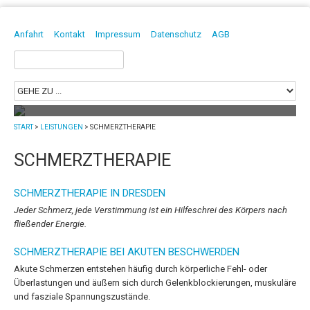
DAVID BORGMANN
HEILPRAKTIKER | PHYSIOTHERAPEUT | OSTEOPATH
Anfahrt
Kontakt
Impressum
Datenschutz
AGB
Suchen
nach:
START
>
LEISTUNGEN
>
SCHMERZTHERAPIE
Mit Osteopathie in Dresden die
Selbstheilungskräfte stärken!
SCHMERZTHERAPIE
Die Osteopathie ist eine sanfte Heilmethode
und stellt die selbstregulierenden Kräfte des Menschen...
mehr
SCHMERZTHERAPIE IN DRESDEN
Jeder Schmerz, jede Verstimmung ist ein Hilfeschrei des Körpers nach
fließender Energie.
SCHMERZTHERAPIE BEI AKUTEN BESCHWERDEN
Akute Schmerzen entstehen häufig durch körperliche Fehl- oder
Überlastungen und äußern sich durch Gelenkblockierungen, muskuläre
und fasziale Spannungszustände.