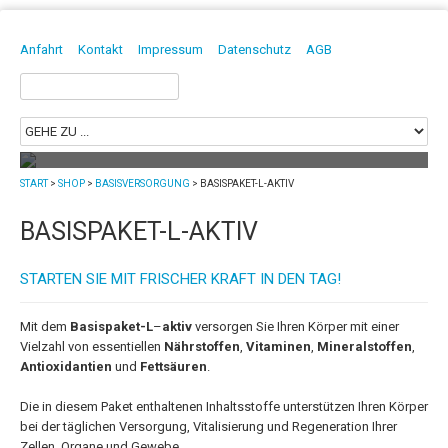
DAVID BORGMANN
HEILPRAKTIKER | PHYSIOTHERAPEUT | OSTEOPATH
Anfahrt
Kontakt
Impressum
Datenschutz
AGB
Suchen
nach:
START
>
SHOP
>
BASISVERSORGUNG
>
BASISPAKET-L-AKTIV
Mit Osteopathie in Dresden die
Selbstheilungskräfte stärken!
BASISPAKET-L-AKTIV
Die Osteopathie ist eine sanfte Heilmethode
und stellt die selbstregulierenden Kräfte des Menschen...
mehr
STARTEN SIE MIT FRISCHER KRAFT IN DEN TAG!
Mit dem
Basispaket-L
–
aktiv
versorgen Sie Ihren Körper mit einer
Vielzahl von essentiellen
Nährstoffen
,
Vitaminen
,
Mineralstoffen
,
Antioxidantien
und
Fettsäuren
.
Die in diesem Paket enthaltenen Inhaltsstoffe unterstützen Ihren Körper
bei der täglichen Versorgung, Vitalisierung und Regeneration Ihrer
Zellen, Organe und Gewebe.